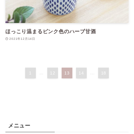
ほっこり温まるピンク色のハーブ甘酒
2021年12月14日
1
...
12
13
14
...
18
メニュー